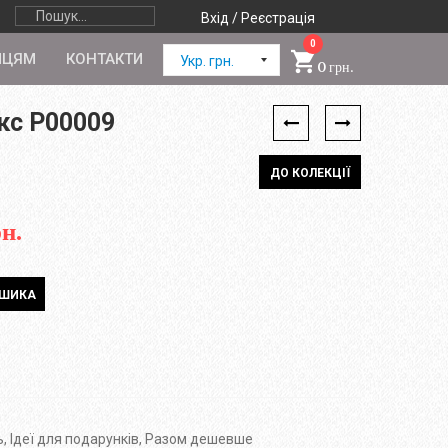
Вхід / Реєстрація
0
ПЦЯМ
КОНТАКТИ
Укр. грн.
0 грн.
кс P00009
ДО КОЛЕКЦІЇ
н.
ь
,
Ідеї для подарунків
,
Разом дешевше