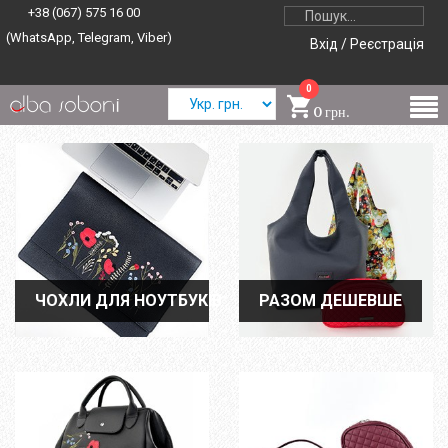
+38 (067) 575 16 00
(WhatsApp, Telegram, Viber)
Вхід / Реєстрація
0
0 грн.
ЧОХЛИ ДЛЯ НОУТБУКІВ
ЧОХЛИ ДЛЯ НОУТБУКІВ
РАЗОМ ДЕШЕВШЕ
РАЗОМ ДЕШЕВШЕ