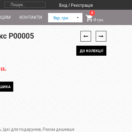
Вхід / Реєстрація
0
ПЦЯМ
КОНТАКТИ
Укр. грн.
0 грн.
кс P00005
ДО КОЛЕКЦІЇ
н.
ь
,
Ідеї для подарунків
,
Разом дешевше