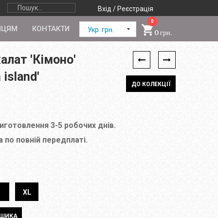
Вхід / Реєстрація
0
ПЦЯМ
КОНТАКТИ
Укр. грн.
0 грн.
алат 'Кімоно'
 island'
ДО КОЛЕКЦІЇ
виготовлення 3-5 робочих днів.
 по повній передплаті.
XL