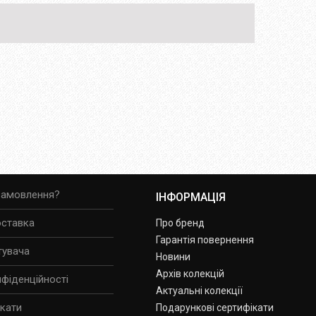
замовлення?
ІНФОРМАЦІЯ
оставка
Про бренд
Гарантія повернення
тувача
Новини
Архів колекцій
нфіденційності
Актуальні колекції
ікати
Подарункові сертифікати