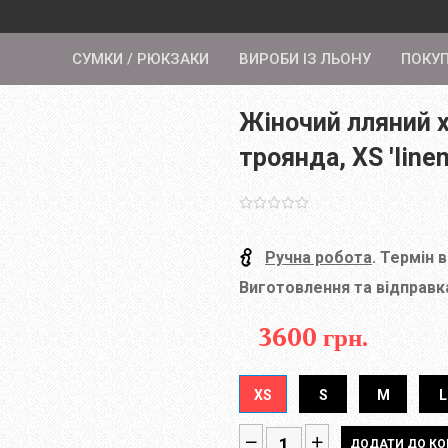
СУМКИ / РЮКЗАКИ
ВИРОБИ ІЗ ЛЬОНУ
ПОКУ
Жіночий лляний х
троянда, XS 'linen
Ручна робота
. Термін 
Виготовлення та відправка
3600 грн.
XS
S
M
L