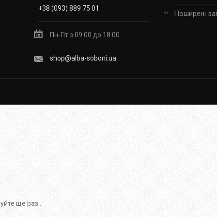
+38 (093) 889 75 01
Поширені за
Пн-Пт з 09:00 до 18:00
shop@alba-soboni.ua
.
йте ще раз..