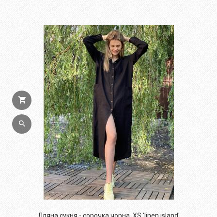
Лляна сукня - сорочка чорна, XS 'linen island'