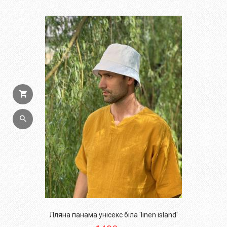
Лляна панама унісекс біла 'linen island'