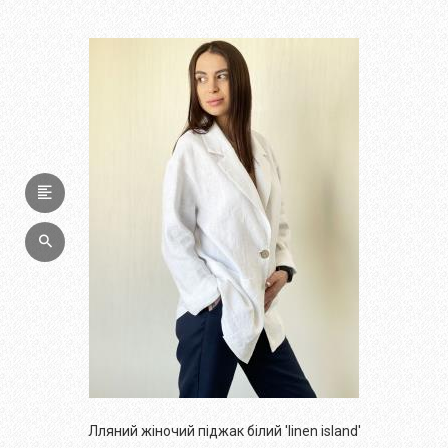
Лляний жіночий піджак білий 'linen island'