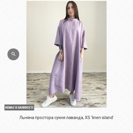
Льняна простора сукня лаванда, XS 'linen island'