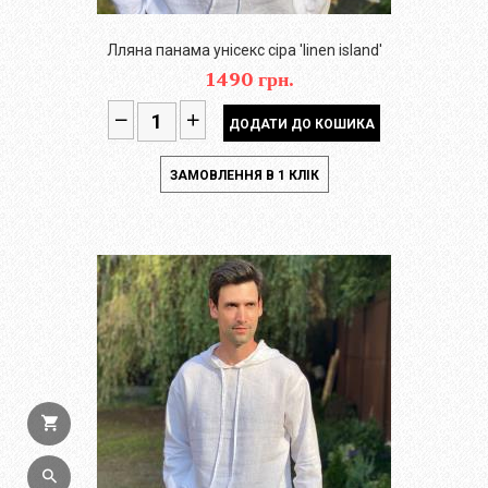
Лляна панама унісекс сіра 'linen island'
1490 грн.