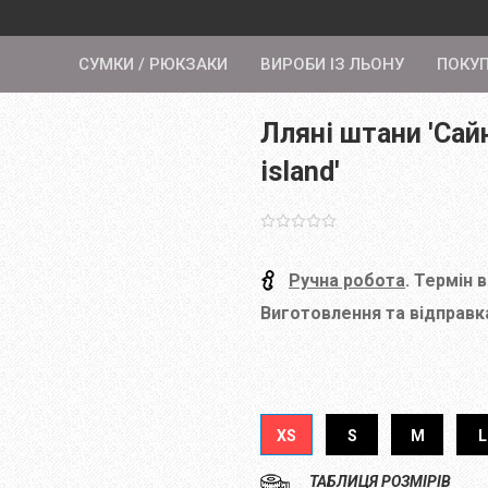
СУМКИ / РЮКЗАКИ
ВИРОБИ ІЗ ЛЬОНУ
ПОКУ
Лляні штани 'Сайнр
island'
Ручна робота
. Термін 
Виготовлення та відправка
XS
S
M
L
ТАБЛИЦЯ РОЗМІРІВ