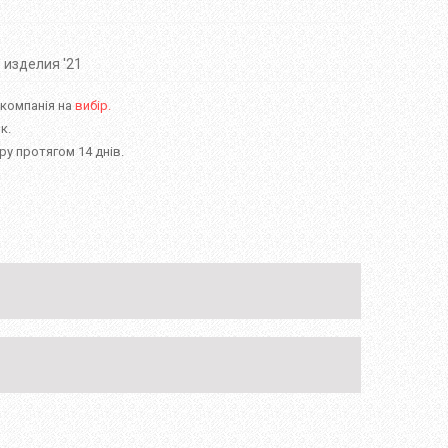
 изделия '21
 компанія на
вибір.
к.
у протягом 14 днів.