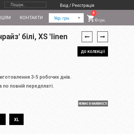
Вхід / Реєстрація
0
ПЦЯМ
КОНТАКТИ
Укр. грн.
0 грн.
айз' білі, XS 'linen
ДО КОЛЕКЦІЇ
виготовлення 3-5 робочих днів.
 по повній передплаті.
XL