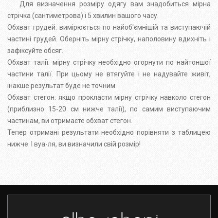
Для визначення розміру одягу вам знадобиться мірна
стрічка (сантиметрова) і 5 хвилин вашого часу.
Обхват грудей: вимірюється по найоб'ємнішій та виступаючій
частині грудей. Оберніть мірну стрічку, наполовину вдихніть і
зафіксуйте обсяг.
Обхват талії: мірну стрічку необхідно огорнути по найтоншої
частини талії. При цьому не втягуйте і не надувайте живіт,
інакше результат буде не точним.
Обхват стегон: якщо прокласти мірну стрічку навколо стегон
(приблизно 15-20 см нижче талії), по самим виступаючим
частинам, ви отримаєте обхват стегон.
Тепер отримані результати необхідно порівняти з таблицею
нижче. І вуа-ля, ви визначили свій розмір!