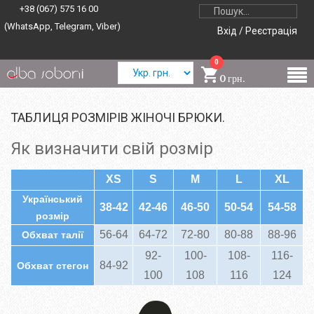
+38 (067) 575 16 00
(WhatsApp, Telegram, Viber)
Вхід / Реєстрація
0
0 грн.
ТАБЛИЦЯ РОЗМІРІВ ЖІНОЧІ БРЮКИ.
Як визначити свій розмір
XS
S
M
L
XL
Український
38-42
42-46
46-50
50-54
54-58
розмір
56-64
64-72
72-80
80-88
88-96
Обхват талії
92-
100-
108-
116-
84-92
Обхват стегон
100
108
116
124