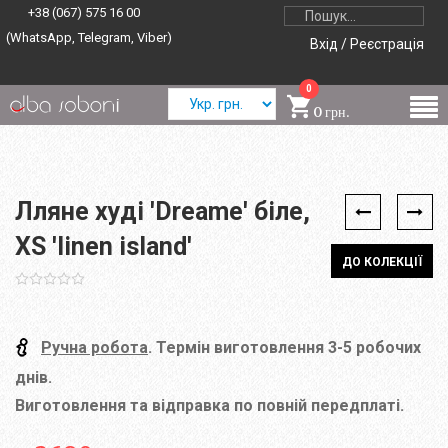
+38 (067) 575 16 00
(WhatsApp, Telegram, Viber)
Вхід / Реєстрація
0
0 грн.
Лляне худі 'Dreame' біле,
XS 'linen island'
ДО КОЛЕКЦІЇ
Ручна робота
. Термін виготовлення 3-5 робочих
днів.
Виготовлення та відправка по повній передплаті.