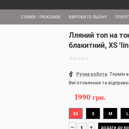
СУМКИ / РЮКЗАКИ
ВИРОБИ ІЗ ЛЬОНУ
ПОКУ
Лляний топ на то
блакитний, XS 'lin
Ручна робота
. Термін 
Виготовлення та відправка
1990 грн.
XS
S
M
L