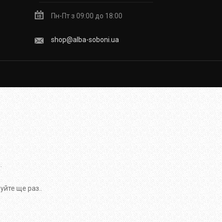
Пн-Пт з 09:00 до 18:00
shop@alba-soboni.ua
.
йте ще раз..