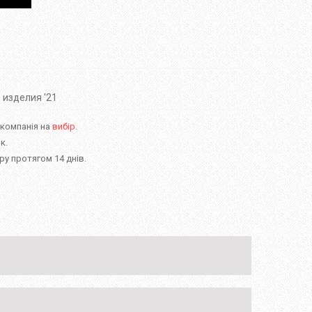
 изделия '21
 компанія на
вибір.
к.
у протягом 14 днів.