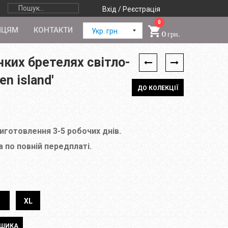
Вхід / Реєстрація
0
ПЦЯМ
КОНТАКТИ
Укр. грн.
0 грн.
нких бретелях світло-
en island'
ДО КОЛЕКЦІЇ
виготовлення 3-5 робочих днів.
 по повній передплаті.
XL