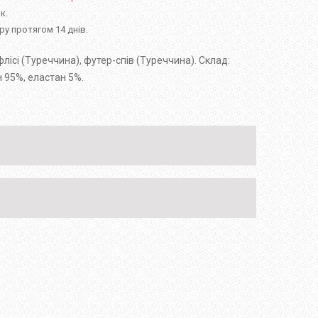
к.
у протягом 14 днів.
флісі (Туреччина), футер-спів (Туреччина). Склад:
н 95%, еластан 5%.