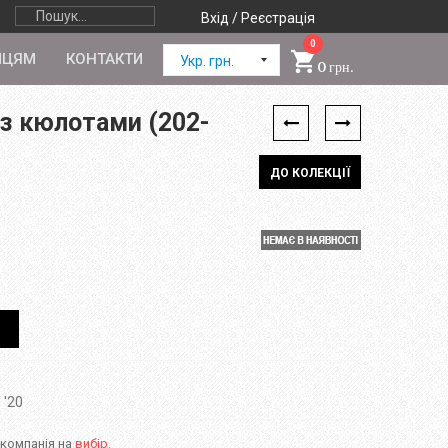
Вхід / Реєстрація
0
ПЦЯМ
КОНТАКТИ
Укр. грн.
0 грн.
з кюлотами (202-
ДО КОЛЕКЦІЇ
 '20
 компанія на
вибір.