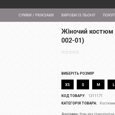
СУМКИ / РЮКЗАКИ
ВИРОБИ ІЗ ЛЬОНУ
ПОКУ
Жіночий костюм 
002-01)
ВИБЕРІТЬ РОЗМІР
XS
S
M
L
КОД ТОВАРУ:
1311171
КАТЕГОРІЯ ТОВАРА:
Костюми
Доставка:
будь-яка транспортна