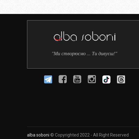
"Ми створюємо ... Ти дивуєш!"
alba soboni
© Copyrighted 2022 - All Right Reserved