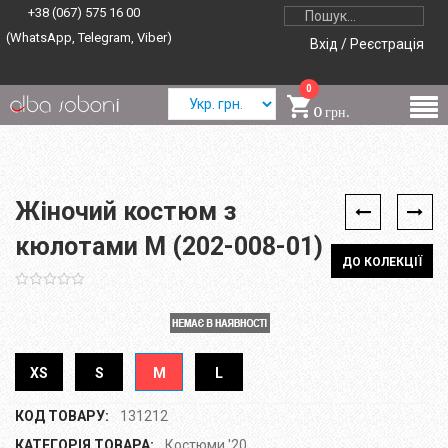
+38 (067) 575 16 00
(WhatsApp, Telegram, Viber)
Вхід / Реєстрація
0
0 грн.
Жіночий костюм з
кюлотами M (202-008-01)
ДО КОЛЕКЦІЇ
XS
S
M
L
КОД ТОВАРУ:
131212
КАТЕГОРІЯ ТОВАРА:
Костюми '20