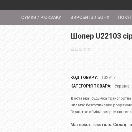
СУМКИ / РЮКЗАКИ
ВИРОБИ ІЗ ЛЬОНУ
ПОКУ
Шопер U22103 сі
КОД ТОВАРУ:
132917
КАТЕГОРІЯ ТОВАРА:
Україна 
Доставка:
будь-яка транспортна
Оплата:
безготівковий розрахуно
Гарантія:
обмін/повернення товар
Матеріал: текстиль. Склад: к