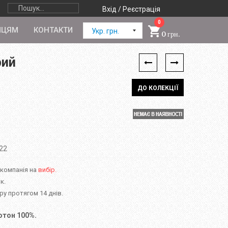
Вхід / Реєстрація
0
ПЦЯМ
КОНТАКТИ
Укр. грн.
0 грн.
рий
ДО КОЛЕКЦІЇ
'22
 компанія на
вибір.
к.
у протягом 14 днів.
отон 100%.