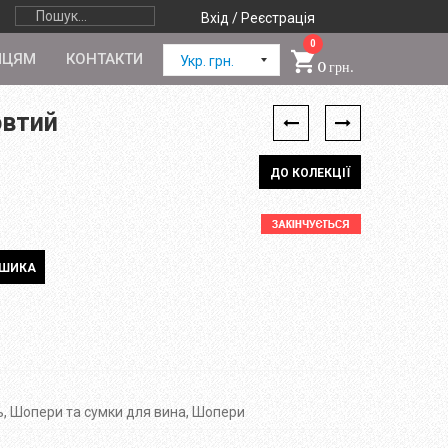
Вхід / Реєстрація
0
ПЦЯМ
КОНТАКТИ
Укр. грн.
0 грн.
овтий
ДО КОЛЕКЦІЇ
ь
,
Шопери та сумки для вина
,
Шопери