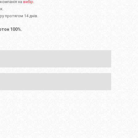
 компанія на
вибір.
к.
у протягом 14 днів.
отон 100%.