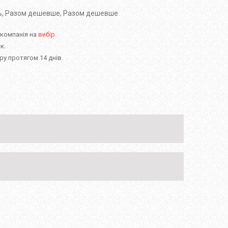
ь
,
Разом дешевше
,
Разом дешевше
 компанія на
вибір.
к.
у протягом 14 днів.