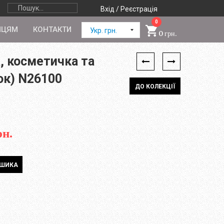
Вхід / Реєстрація
0
ПЦЯМ
КОНТАКТИ
Укр. грн.
0 грн.
, косметичка та
ок) N26100
ДО КОЛЕКЦІЇ
рн.