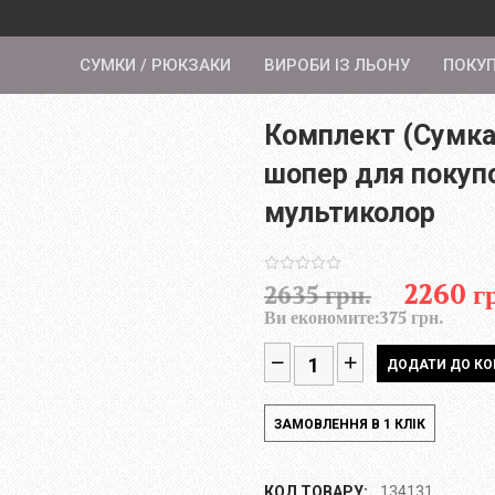
СУМКИ / РЮКЗАКИ
ВИРОБИ ІЗ ЛЬОНУ
ПОКУ
Комплект (Сумка
шопер для покуп
мультиколор
2260 г
2635 грн.
Ви економите:
375 грн.
КОД ТОВАРУ:
134131