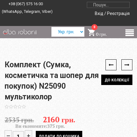
+38 (067) 575 16 00
(WhatsApp, Telegram, Viber)
Вхід / Реєстрація
0
0 грн.
Комплект (Сумка,
косметичка та шопер для
ДО КОЛЕКЦІЇ
покупок) N25090
мультиколор
2160 грн.
2535 грн.
Ви економите:
375 грн.