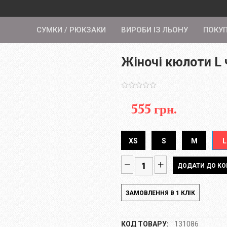
СУМКИ / РЮКЗАКИ
ВИРОБИ ІЗ ЛЬОНУ
ПОКУ
Жіночі кюлоти L 
555 грн.
XS
S
M
L
КОД ТОВАРУ:
131086