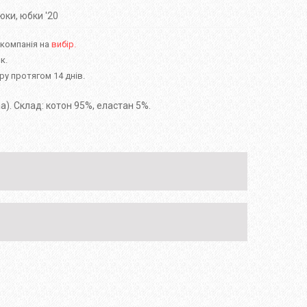
юки, юбки '20
 компанія на
вибір.
к.
у протягом 14 днів.
а). Склад: котон 95%, еластан 5%.