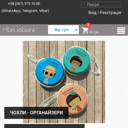
+38 (067) 575 16 00
(WhatsApp, Telegram, Viber)
Вхід / Реєстрація
0
0 грн.
ЧОХЛИ - ОРГАНАЙЗЕРИ
ЧОХЛИ - ОРГАНАЙЗЕРИ