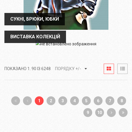
СУКНІ, БРЮКИ, ЮБКИ
СУКНІ, БРЮКИ, ЮБКИ
ВИСТАВКА КОЛЕКЦІЙ
ВИСТАВКА КОЛЕКЦІЙ
ПОКАЗАНО 1. 90 ІЗ 6248
ПОРЯДКУ +/-
1
2
3
4
5
6
7
8
9
10