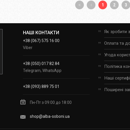
1
2
3
Як зробити 
НАШІ КОНТАКТИ
+38 (067) 575 16 00
Оплата та д
Viber
Угода корис
+38 (050) 017 82 84
Політика ко
Telegram, WhatsApp
Наші сертиф
+38 (093) 889 75 01
Поширені за
Пн-Пт з 09:00 до 18:00
shop@alba-soboni.ua