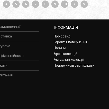
4
5
6
7
8
9
10
замовлення?
ІНФОРМАЦІЯ
оставка
Про бренд
Гарантія повернення
тувача
Новини
Архів колекцій
нфіденційності
Актуальні колекції
ікати
Подарункові сертифікати
питання