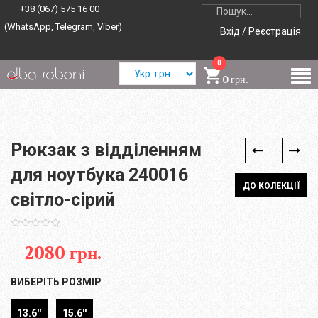
+38 (067) 575 16 00
(WhatsApp, Telegram, Viber)
Вхід / Реєстрація
0
0 грн.
Рюкзак з відділенням
для ноутбука 240016
ДО КОЛЕКЦІЇ
світло-сірий
2080 грн.
ВИБЕРІТЬ РОЗМІР
13.6''
15.6''