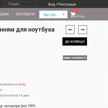
Вхід / Реєстрація
0
ПЦЯМ
КОНТАКТИ
Укр. грн.
0 грн.
енням для ноутбука
ДО КОЛЕКЦІЇ
 компанія на
вибір.
к.
у протягом 14 днів.
д: екошкіра (pu) 100%.