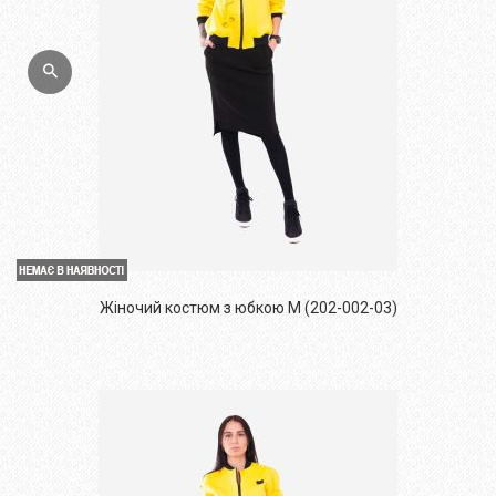
Жіночий костюм з юбкою M (202-002-03)