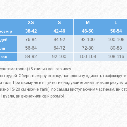
XS
S
M
L
38-42
42-46
46-50
50-54
розмір
76-84
84-92
92-100
100-108
удей
56-64
64-72
72-80
80-88
лії
84-92
92-100
100-108
108-116
егон
сантиметрова) і 5 хвилин вашого часу.
 грудей. Оберніть мірну стрічку, наполовину вдихніть і зафіксіруте 
и талії. При цьому не втягуйте і не надувайте живіт, інакше результ
лизно 15-20 см нижче талії), по самим виступаючим частинам, ви от
 вуаля, ви визначили свій розмір!