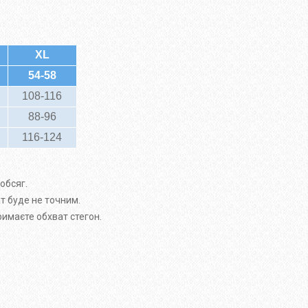
XL
54-58
108-116
88-96
116-124
обсяг.
ат буде не точним.
римаєте обхват стегон.