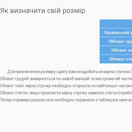
Як визначити свій розмір
Український 
Обхват гр
Обхват та
Обхват ст
Для визначення розміру одягу вам знадобиться мірна стрічка (
Обхват грудей: вимірюється по найоб'ємнішій та виступаючій частині
Обхват талії: мірну стрічку необхідно огорнути по найтоншої частин
Обхват стегон: якщо прокласти мірну стрічку навколо стегон (приб
Тепер отримані результати необхідно порівняти з таблицею нижче. І