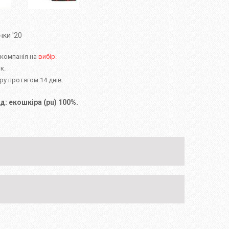
ки '20
 компанія на
вибір.
к.
у протягом 14 днів.
д: екошкіра (pu) 100%.