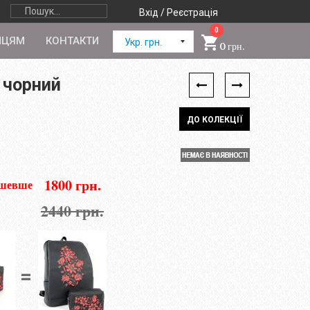
Вхід / Реєстрація
0
ПЦЯМ
КОНТАКТИ
Укр. грн.
0 грн.
 чорний
ДО КОЛЕКЦІЇ
1800 грн.
ешевше
2440 грн.
=